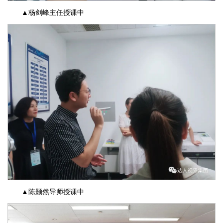
▲杨剑峰主任授课中
▲陈颢然导师授课中