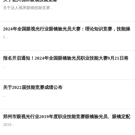
幕。本次大赛于12月7—8号为期2天进行，主题为“展技能风采，铸郑州工
匠”，来自全市20余家眼科门诊、70余家眼镜...
关于达人视界眼镜技能竞赛...
2024年全国眼视光行业眼镜验光员大赛：理论知识竞赛，技能操
1...
作竞赛题库公示
报名开启通知！2024年全国眼镜验光员职业技能大赛9月21日将
...
于达人视界举办！
关于2022届技能竞赛成绩公布
...
郑州市眼视光行业2019年度职业技能竞赛眼镜验光员、眼镜定配
2019...
工大赛开赛